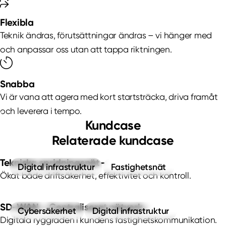
Flexibla
Teknik ändras, förutsättningar ändras – vi hänger med
och anpassar oss utan att tappa riktningen.
Snabba
Vi är vana att agera med kort startsträcka, driva framåt
och leverera i tempo.
Kundcase
Relaterade kundcase
Tekniska spridningsnät
Digital infrastruktur
Fastighetsnät
Ökat både driftsäkerhet, effektivitet och kontroll.
SD-WAN – Centraliserat nätverk
Cybersäkerhet
Digital infrastruktur
Digitala ryggraden i kundens fastighetskommunikation.