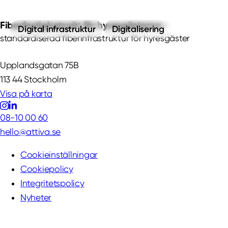
Fiberfastighetsnät för hyresgästerna
Digital infrastruktur
Digitalisering
standardiserad fiberinfrastruktur för hyresgäster
Upplandsgatan 75B
113 44 Stockholm
Visa på karta
08-10 00 60
hello@attiva.se
Cookieinställningar
Cookiepolicy
Integritetspolicy
Nyheter