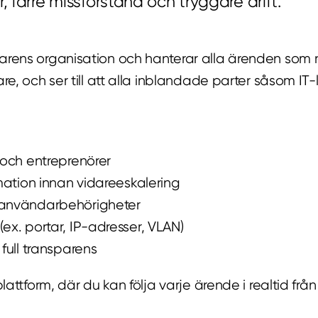
, färre missförstånd och tryggare drift.
garens organisation och hanterar alla ärenden som 
re, och ser till att alla inblandade parter såsom IT-
 och entreprenörer
rmation innan vidareeskalering
h användarbehörigheter
ex. portar, IP-adresser, VLAN)
full transparens
lattform, där du kan följa varje ärende i realtid frå