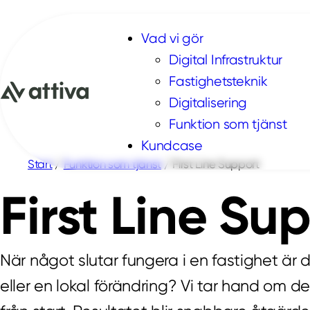
Hoppa till innehåll
Vad vi gör
Digital Infrastruktur
Fastighetsteknik
Digitalisering
Funktion som tjänst
Kundcase
Start
/
Funktion som tjänst
/
First Line Support
First Line Su
När något slutar fungera i en fastighet är d
eller en lokal förändring? Vi tar hand om den