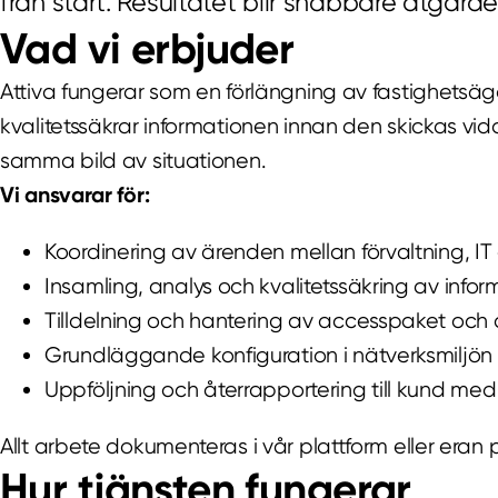
från start. Resultatet blir snabbare åtgärder
Vad vi erbjuder
Attiva fungerar som en förlängning av fastighetsä
kvalitetssäkrar informationen innan den skickas vida
samma bild av situationen.
Vi ansvarar för:
Koordinering av ärenden mellan förvaltning, IT
Insamling, analys och kvalitetssäkring av info
Tilldelning och hantering av accesspaket oc
Grundläggande konfiguration i nätverksmiljön (
Uppföljning och återrapportering till kund med 
Allt arbete dokumenteras i vår plattform eller eran p
Hur tjänsten fungerar