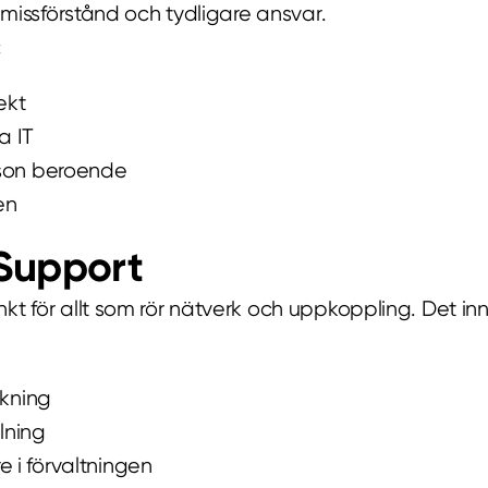
 missförstånd och tydligare ansvar.
:
ekt
a IT
erson beroende
en
 Support
kt för allt som rör nätverk och uppkoppling. Det in
ökning
lning
 i förvaltningen