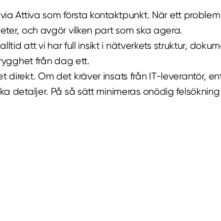
 via Attiva som första kontaktpunkt. När ett problem
heter, och avgör vilken part som ska agera.
alltid att vi har full insikt i nätverkets struktur, 
trygghet från dag ett.
t direkt. Om det kräver insats från IT-leverantör, e
iska detaljer. På så sätt minimeras onödig felsökni