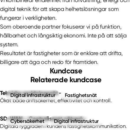
Vi kombinerar erfarenhet från förvaltning, energi och
ritningar uppdaterade och funktionsbeskrivningar
digital teknik för att skapa helhetslösningar som
tydliga.
fungerar i verkligheten.
Det gör driften enklare och ökar tryggheten vid
Som oberoende partner fokuserar vi på funktion,
framtida ändringar eller överlämningar.
hållbarhet och långsiktig ekonomi. Inte på att sälja
system.
Resultatet är fastigheter som är enklare att drifta,
billigare att äga och redo för framtiden.
Kundcase
Relaterade kundcase
Tekniska spridningsnät
Digital infrastruktur
Fastighetsnät
Ökat både driftsäkerhet, effektivitet och kontroll.
SD-WAN – Centraliserat nätverk
Cybersäkerhet
Digital infrastruktur
Digitala ryggraden i kundens fastighetskommunikation.