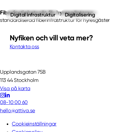
Fiberfastighetsnät för hyresgästerna
Digital infrastruktur
Digitalisering
standardiserad fiberinfrastruktur för hyresgäster
Nyfiken och vill veta mer?
Kontakta oss
Upplandsgatan 75B
113 44 Stockholm
Visa på karta
08-10 00 60
hello@attiva.se
Cookieinställningar