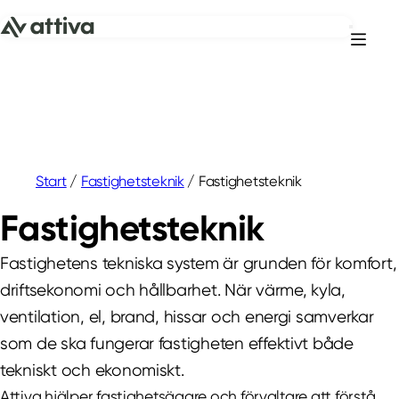
Hoppa till innehåll
Start
/
Fastighetsteknik
/
Fastighetsteknik
Fastighetsteknik
Fastighetens tekniska system är grunden för komfort,
driftsekonomi och hållbarhet. När värme, kyla,
ventilation, el, brand, hissar och energi samverkar
som de ska fungerar fastigheten effektivt både
tekniskt och ekonomiskt.
Attiva hjälper fastighetsägare och förvaltare att förstå,