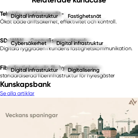
Tekniska spridningsnät
Digital infrastruktur
Fastighetsnät
Ökat både driftsäkerhet, effektivitet och kontroll.
SD-WAN – Centraliserat nätverk
Cybersäkerhet
Digital infrastruktur
Digitala ryggraden i kundens fastighetskommunikation.
Fiberfastighetsnät för hyresgästerna
Digital infrastruktur
Digitalisering
standardiserad fiberinfrastruktur för hyresgäster
Kunskapsbank
Se alla artiklar