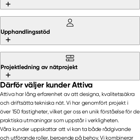
mätprotokoll eller uppmätning.
Värde:
Du får en neutral kvalitetsstämpel som visar
att nätet håller måttet eller tydliga avvikelser som
Leverans:
Prickritning med nodplaceringar och
kan åtgärdas.
uttag, samt underlag för entreprenör.
Upphandlingsstöd
Värde:
Du får ett konkret underlag som gör
upphandlingen enklare och minskar risken för fel i
installationen. Vi effektiviserar antalet noder och
Leverans:
Stöd vid upphandling av entreprenör,
kabellängder.
hårdvara eller internetförbindelse.
Projektledning av nätprojekt
Värde:
Vi ger trygghet i att rätt leverantör väljs och
att tekniska krav är tydligt definierade.
Därför väljer kunder Attiva
Leverans:
Planering, samordning och uppföljning av
Attiva har lång erfarenhet av att designa, kvalitetssäkra
hela nätprojektet, från upphandling till färdig
och driftsätta tekniska nät. Vi har genomfört projekt i
driftsättning.
över 150 fastigheter, vilket ger oss en unik förståelse för de
Värde:
Du får en trygg projektledare. Vi säkerställer
praktiska utmaningar som uppstår i verkligheten.
kvalitet, håller ihop alla aktörer och ser till att
Våra kunder uppskattar att vi kan ta både rådgivande
tidplan och budget följs.
och utförande roller, beroende på behov. Vi kombinerar